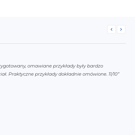
zygotowany, omawiane przykłady były bardzo
Na
iał. Praktyczne przykłady dokładnie omówione. 11/10”
St