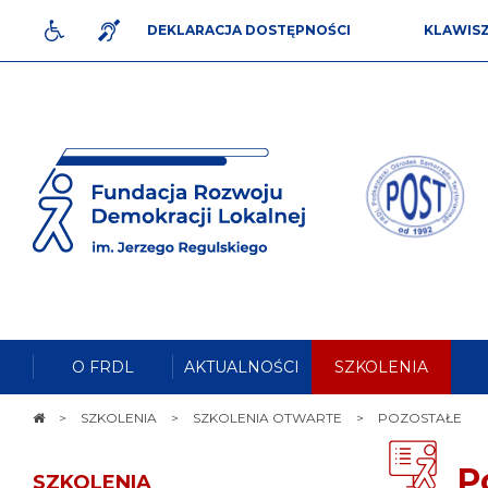
DEKLARACJA DOSTĘPNOŚCI
KLAWIS
DLA NIEPEŁNOSPRAWNYCH
JĘZYK MIGOWY
Przejdź do tre
Fundacja
Rozwoju
Mapa witry
Demokracji
Lokalnej
Wersja teksto
im.
Jerzego
Wersja kontrasto
Regulskiego
Podkarpacki
Wyszukiwar
Ośrodek
Samorządu
Mak
Macu
Terytorialnego
O FRDL
AKTUALNOŚCI
SZKOLENIA
STRONA
SZKOLENIA
SZKOLENIA OTWARTE
POZOSTAŁE
GŁÓWNA
P
SZKOLENIA