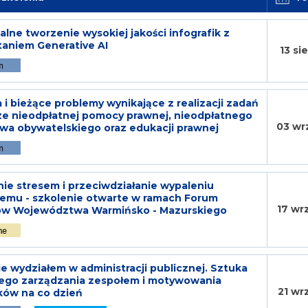
alne tworzenie wysokiej jakości infografik z
aniem Generative AI
13 si
i bieżące problemy wynikające z realizacji zadań
ze nieodpłatnej pomocy prawnej, nieodpłatnego
03 wr
wa obywatelskiego oraz edukacji prawnej
ie stresem i przeciwdziałanie wypaleniu
mu - szkolenie otwarte w ramach Forum
17 wr
ów Województwa Warmińsko - Mazurskiego
e wydziałem w administracji publicznej. Sztuka
ego zarządzania zespołem i motywowania
21 wr
ków na co dzień