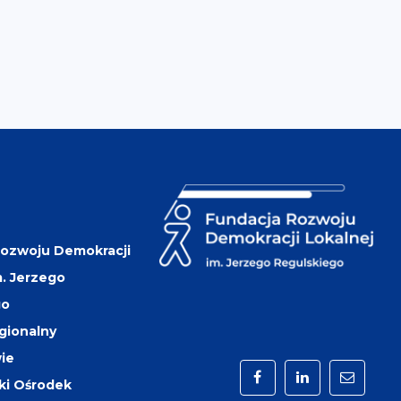
Rozwoju Demokracji
m. Jerzego
go
gionalny
ie
Facebook
LinkedIn
mail
ki Ośrodek