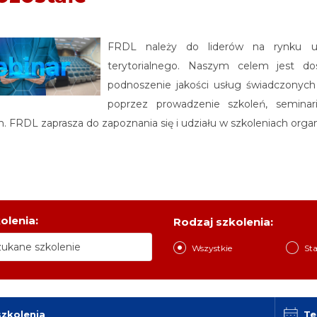
FRDL należy do liderów na rynku us
terytorialnego. Naszym celem jest dosk
podnoszenie jakości usług świadczonych
poprzez prowadzenie szkoleń, semina
 FRDL zaprasza do zapoznania się i udziału w szkoleniach orga
olenia:
Rodzaj szkolenia:
Wszystkie
St
szkolenia
Te