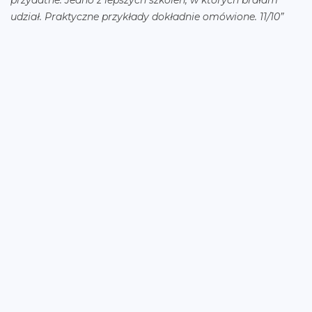
przydatne. Jedno z lepszych szkoleń, w których brałam
ka
udział. Praktyczne przykłady dokładnie omówione. 11/10”
–