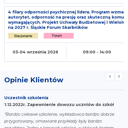
4 filary odporności psychicznej lidera. Program wzmacn
autorytet, odporność na presję oraz skuteczną komuni
wymagających. Projekt Uchwały Budżetowej i Wielolet
na 2027 r. Śląskie Forum Skarbników
03-04 września 2026
09:00 - 14:00
Opinie Klientów
Uczestnik szkolenia
N
1.12.2022r. Zapewnienie dowozu uczniów do szkół
S
“Bardzo ciekawe szkolenie, wykładowca bardzo dobrze
“
przygotowany, omawiane przykłady były bardzo
Fu