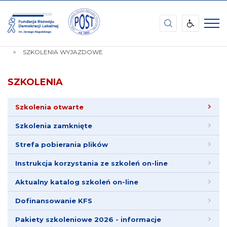
Fundacja
Rozwoju
Demokracji
STRONA
SZKOLENIA
SZKOLENIA OTWARTE
Lokalnej
GŁÓWNA
SZKOLENIA WYJAZDOWE
im.
Jerzego
Regulskiego
SZKOLENIA
Podkarpacki
Ośrodek
Samorządu
Szkolenia otwarte
Terytorialnego
Szkolenia zamknięte
Strefa pobierania plików
Instrukcja korzystania ze szkoleń on-line
Aktualny katalog szkoleń on-line
Dofinansowanie KFS
Pakiety szkoleniowe 2026 - informacje