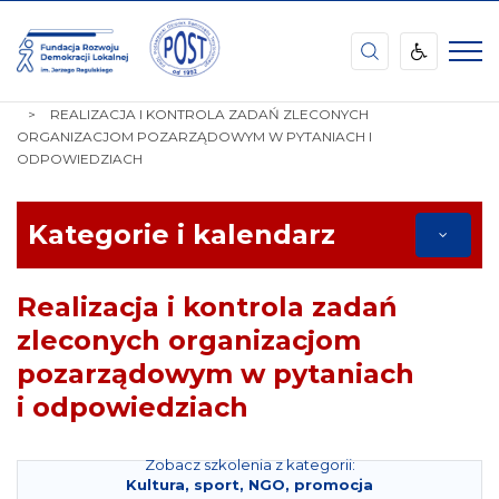
Fundacja
Rozwoju
Demokracji
STRONA
TEMATY
KULTURA, SPORT, NGO, PROMOCJA
Lokalnej
GŁÓWNA
REALIZACJA I KONTROLA ZADAŃ ZLECONYCH
im.
ORGANIZACJOM POZARZĄDOWYM W PYTANIACH I
Jerzego
ODPOWIEDZIACH
Regulskiego
Podkarpacki
Ośrodek
Samorządu
Kategorie i kalendarz
Terytorialnego
Realizacja i kontrola zadań
zleconych organizacjom
pozarządowym w pytaniach
i odpowiedziach
Zobacz szkolenia z kategorii:
Kultura, sport, NGO, promocja