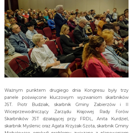
Ważnym punktem drugiego dnia Kongresu były trzy
panele poświęcone kluczowym wyzwaniom skarbników
JST. Piotr Budziak, skarbnik Gminy Zabierzów i II
Wiceprzewodniczący Zarządu Krajowej Rady Forów
Skarbników JST działającej przy FRDL, Anita Kurdziel,
skarbnik Myślenic oraz Agata Krzyżak-Szota, skarbnik Gminy