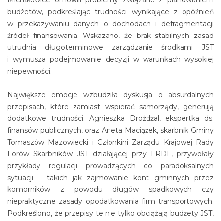
Michałowice omówili problemy związane z planowaniem
budżetów, podkreślając trudności wynikające z opóźnień
w przekazywaniu danych o dochodach i defragmentacji
źródeł finansowania. Wskazano, że brak stabilnych zasad
utrudnia długoterminowe zarządzanie środkami JST
i wymusza podejmowanie decyzji w warunkach wysokiej
niepewności.
Największe emocje wzbudziła dyskusja o absurdalnych
przepisach, które zamiast wspierać samorządy, generują
dodatkowe trudności. Agnieszka Drożdżal, ekspertka ds.
finansów publicznych, oraz Aneta Maciążek, skarbnik Gminy
Tomaszów Mazowiecki i Członkini Zarządu Krajowej Rady
Forów Skarbników JST działającej przy FRDL, przywołały
przykłady regulacji prowadzących do paradoksalnych
sytuacji – takich jak zajmowanie kont gminnych przez
komorników z powodu długów spadkowych czy
niepraktyczne zasady opodatkowania firm transportowych.
Podkreślono, że przepisy te nie tylko obciążają budżety JST,