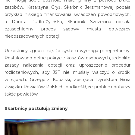
nie mogą sobie pozwolić małe gminy z powodu braku
zasobów. Katarzyna Gryś, Skarbnik Jerzmanowej podała
przykład niskiego finansowania świadczeń powodziowych,
a Dorota Pudło-Żylińska, Skarbnik Szczecina opisała
czasochłonny proces sądowy miasta dotyczący
niedoszacowanych dotacji.
Uczestnicy zgodzili się, że system wymaga pilnej reformy.
Postulowano pełne pokrycie kosztów osobowych, jednolite
zasady naliczania dotacji oraz uproszczenie procedur
rozliczeniowych, aby JST nie musiały walczyć o środki
w sądach. Grzegorz Kubalski, Zastępca Dyrektora Biura
Związku Powiatów Polskich, podkreślił, że problem dotyczy
także powiatów.
Skarbnicy postulują zmiany