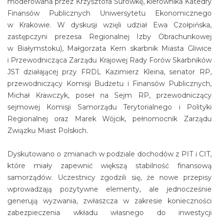
moderowana przez Krzysztofa Surówkę, kierownika Katedry
Finansów Publicznych Uniwersytetu Ekonomicznego
w Krakowie. W dyskusji wzięli udział Ewa Czołpińska,
zastępczyni prezesa Regionalnej Izby Obrachunkowej
w Białymstoku), Małgorzata Kern skarbnik Miasta Gliwice
i Przewodnicząca Zarządu Krajowej Rady Forów Skarbników
JST działającej przy FRDL Kazimierz Kleina, senator RP,
przewodniczący Komisji Budżetu i Finansów Publicznych,
Michał Krawczyk, poseł na Sejm RP, przewodniczący
sejmowej Komisji Samorządu Terytorialnego i Polityki
Regionalnej oraz Marek Wójcik, pełnomocnik Zarządu
Związku Miast Polskich.
Dyskutowano o zmianach w podziale dochodów z PIT i CIT,
które miały zapewnić większą stabilność finansową
samorządów. Uczestnicy zgodzili się, że nowe przepisy
wprowadzają pozytywne elementy, ale jednocześnie
generują wyzwania, zwłaszcza w zakresie konieczności
zabezpieczenia wkładu własnego do inwestycji