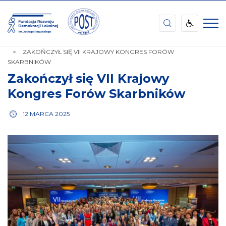
Fundacja
Rozwoju
Demokracji
STRONA
INFORMACJE
AKTUALNOŚCI
Lokalnej
GŁÓWNA
ZAKOŃCZYŁ SIĘ VII KRAJOWY KONGRES FORÓW
im.
SKARBNIKÓW
Jerzego
Regulskiego
Zakończył się VII Krajowy
Podkarpacki
Kongres Forów Skarbników
Ośrodek
Samorządu
Terytorialnego
12 MARCA 2025